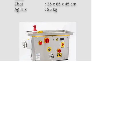
Ebat : 35 x 85 x 45 cm
Ağırlık : 85 kg
MODEL : SLN-22S
Soğutmalı
KAPASİTE : 400 Kg / Saat
MOTOR GÜCÜ : 1.5 kw - 2 hp
Akım : 230V - 400V
50HZ
Ebat : 30 x 70 x 50 cm
Ağırlık : 90 kg