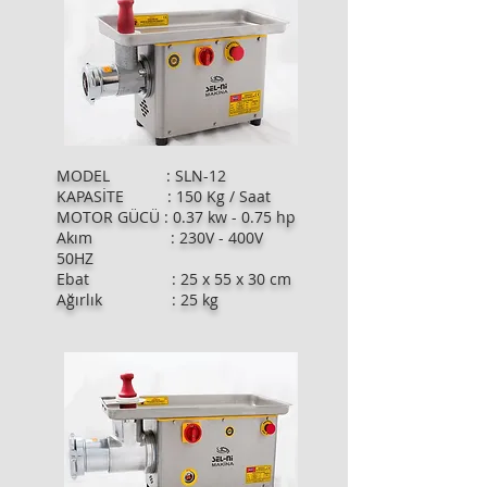
MODEL : SLN-12
KAPASİTE : 150 Kg / Saat
MOTOR GÜCÜ : 0.37 kw - 0.75 hp
Akım : 230V - 400V
50HZ
Ebat : 25 x 55 x 30 cm
Ağırlık : 25 kg