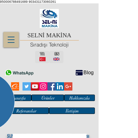
950006788491689
903431173060261
SELNİ MAKİNA
Sıradışı Teknoloji
TR
EN
Blog
Anasayfa
Ürünler
Hakkımızda
Referanslar
İletişim
SLN/500 Tepsi ve Tabak Kurulama Makinası