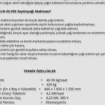
i soğuk sıkım tekniğiyle işleyip yağın kalitesini korumasına yardımcı olmakt
LN-OLV50 Zeytinyağı Makinası?
makina boyutları ile küçük alanda yağ üretimi,
ğuk sıkım yapması sayesinde zeytin kokusunun yağda kaybolmaması,
inlerin günlük sıkılarak daha kaliteli bir yağ elde edinimi,
ıldığında, birçok ayar olanağı yardımıyla, yüksek yağ randımanı ve mükemmel,
imi,
 elde edebilme ve kendi markanla pazara sunabilme imkanı,
ile daha çok kazanç,
retimi için gerekli koşullara sahip olması,
ı her hangi bir zarar oluşturmaması ve çevre bakanlığının yağ üretimi için şa
 ve projelerden muaf olması.
TEKNİK ÖZELLİKLER
pasite = 40-50 kg/saat
rlık = 420 kg
En x Boy x Yük
seklik) = 840 x 1.650 x 1.550 mm
Enerji Tüketimi = 4,2 kW/saat
Kurulu Güç = 6,23 kW; 380 V
ol Panosu = Otomasyonlu