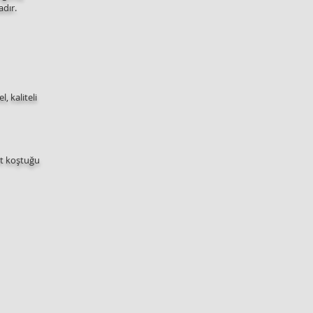
adır.
 kaliteli
rt koştuğu