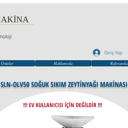
MAKİNA
noloji
Giriş Yap
Ürünler
Hakkımızda
Referansla
SLN-OLV50 SOĞUK SIKIM ZEYTİNYAĞI MAKİNASI
!!! EV KULLANICISI İÇİN DEĞİLDİR !!!