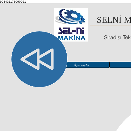
903431173060261
SELNİ 
Sıradışı Tek
Anasayfa