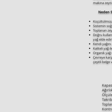
makina zeytin
Neden S
Küçültülmüş 
Sistemin so
Toplanan zeyt
Doğru kullan
yağ elde edin
Kendi yağını
Kaliteli yağ 
Organik yağ ü
Çevreye karş
çeşitli belge
Ka
Ağı
Ölçüler (
Takribi 
Toplam 
Kontr