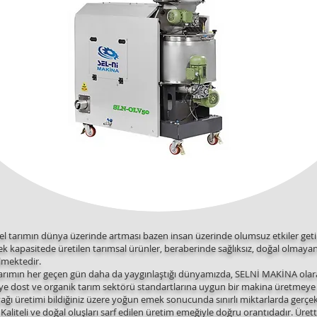
el tarımın dünya üzerinde artması bazen insan üzerinde olumsuz etkiler get
ek kapasitede üretilen tarımsal ürünler, beraberinde sağlıksız, doğal olmaya
lmektedir.
ımın her geçen gün daha da yaygınlaştığı dünyamızda, SELNİ MAKİNA olar
eye dost ve organik tarım sektörü standartlarına uygun bir makina üretmeye 
ağı üretimi bildiğiniz üzere yoğun emek sonucunda sınırlı miktarlarda gerçekl
 Kaliteli ve doğal oluşları sarf edilen üretim emeğiyle doğru orantıdadır. Üret