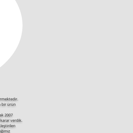
irmektedir.
n bir ürün
ak 2007
karar verdik.
eştirilen
tiğimiz